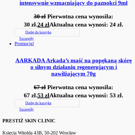
intensywnie wzmacniający do paznokci 9ml
30
zł
Pierwotna cena wynosiła:
30 zł.
24
zł
Aktualna cena wynosi: 24 zł.
Dodaj do koszyka
Szczegóły
Promocja!
AARKADA Arkada’s maść na popękaną skórę
o silnym działaniu regenerującym i
nawilżającym 70g
67
zł
Pierwotna cena wynosiła:
67 zł.
53
zł
Aktualna cena wynosi: 53 zł.
Dodaj do koszyka
Szczegóły
PRESTIŻ SKIN CLINIC
Księcia Witolda 43B, 50-202 Wrocław