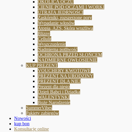
OKOLICA OCZU
CIENIE POD OCZAMI I WORKI
UTRATA JĘDRNOŚCI
Zaskórniki, rozszerzone pory
Wypadanie włosów
Atopia, AZS, Skóra wrażliwa
Blizny
Cellulit
Wyszczuplenie
Nadmierna potliwość
OCHRONA PRZED SŁOŃCEM
NADMIERNE OWŁOSIENIE
KUP PREZENT
VOUCHERY KWOTOWE
PREZENT NA URODZINY
PREZENT DLA NIEJ
Prezent dla niego
Dzień Babci i Dziadka
WALENTYNKI
Boże Narodzenie
SummerVibes
Pakiety zabiegów
Nowości
kup bon
Konsultacje online