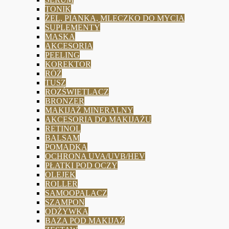
TONIK
ŻEL, PIANKA, MLECZKO DO MYCIA
SUPLEMENTY
MASKA
AKCESORIA
PEELING
KOREKTOR
RÓŻ
TUSZ
ROZŚWIETLACZ
BRONZER
MAKIJAŻ MINERALNY
AKCESORIA DO MAKIJAŻU
RETINOL
BALSAM
POMADKA
OCHRONA UVA/UVB/HEV
PŁATKI POD OCZY
OLEJEK
ROLLER
SAMOOPALACZ
SZAMPON
ODŻYWKA
BAZA POD MAKIJAŻ