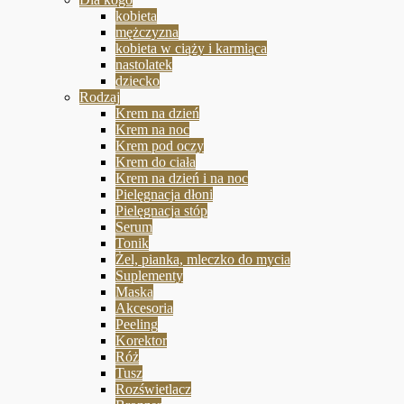
kobieta
mężczyzna
kobieta w ciąży i karmiąca
nastolatek
dziecko
Rodzaj
Krem na dzień
Krem na noc
Krem pod oczy
Krem do ciała
Krem na dzień i na noc
Pielęgnacja dłoni
Pielęgnacja stóp
Serum
Tonik
Żel, pianka, mleczko do mycia
Suplementy
Maska
Akcesoria
Peeling
Korektor
Róż
Tusz
Rozświetlacz