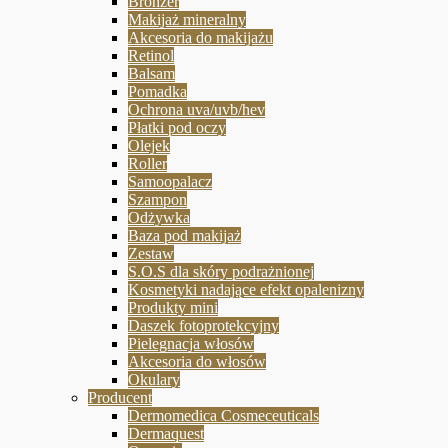
Bronzer
Makijaż mineralny
Akcesoria do makijażu
Retinol
Balsam
Pomadka
Ochrona uva/uvb/hev
Płatki pod oczy
Olejek
Roller
Samoopalacz
Szampon
Odżywka
Baza pod makijaż
Zestaw
S.O.S dla skóry podrażnionej
Kosmetyki nadające efekt opalenizny
Produkty mini
Daszek fotoprotekcyjny
Pielegnacja włosów
Akcesoria do włosów
Okulary
Producent
Dermomedica Cosmeceuticals
Dermaquest