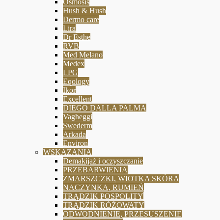
Osmosis
Hush & Hush
Dermo care
Lira
Dr Esthe
RVB
Med Melano
Medex
LPG
Eqology
Ikor
Excellent
DIEGO DALLA PALMA
Vagheggi
Swederm
Arkada
Environ
WSKAZANIA
Demakijaż i oczyszczanie
PRZEBARWIENIA
ZMARSZCZKI, WIOTKA SKÓRA
NACZYNKA, RUMIEŃ
TRĄDZIK POSPOLITY
TRĄDZIK RÓŻOWATY
ODWODNIENIE, PRZESUSZENIE