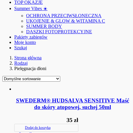
TOP OKAZJE
Summer Vibes ☀️
OCHRONA PRZECIWSŁONECZNA
UKOJENIE & GLOW & WITAMINA C
SUMMER BODY
DASZKI FOTOPROTEKCYJNE
Pakiety zabiegów
Moje konto
Szukaj
Strona główna
Rodzaj
Pielęgnacja dłoni
SWEDERM® HUDSALVA SENSITIVE Maść
do skóry atopowej, suchej 50ml
35
zł
Dodaj do koszyka