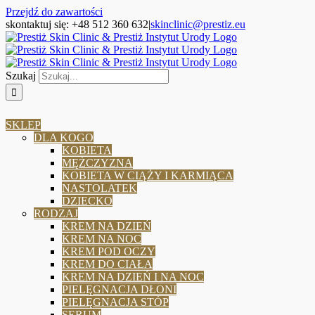
Przejdź do zawartości
skontaktuj się: +48 512 360 632
|
skinclinic@prestiz.eu
Szukaj
SKLEP
DLA KOGO
KOBIETA
MĘŻCZYZNA
KOBIETA W CIĄŻY I KARMIĄCA
NASTOLATEK
DZIECKO
RODZAJ
KREM NA DZIEŃ
KREM NA NOC
KREM POD OCZY
KREM DO CIAŁA
KREM NA DZIEŃ I NA NOC
PIELĘGNACJA DŁONI
PIELĘGNACJA STÓP
SERUM