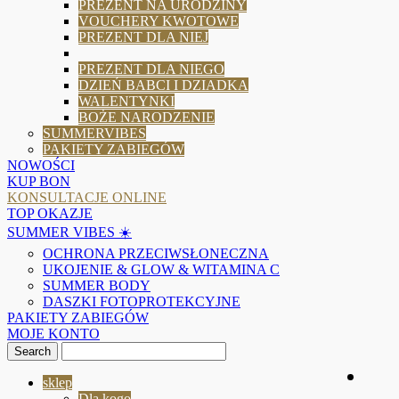
PREZENT NA URODZINY
VOUCHERY KWOTOWE
PREZENT DLA NIEJ
PREZENT DLA NIEGO
DZIEŃ BABCI I DZIADKA
WALENTYNKI
BOŻE NARODZENIE
SUMMERVIBES
PAKIETY ZABIEGÓW
NOWOŚCI
KUP BON
KONSULTACJE ONLINE
TOP OKAZJE
SUMMER VIBES ☀️
OCHRONA PRZECIWSŁONECZNA
UKOJENIE & GLOW & WITAMINA C
SUMMER BODY
DASZKI FOTOPROTEKCYJNE
PAKIETY ZABIEGÓW
MOJE KONTO
sklep
Dla kogo