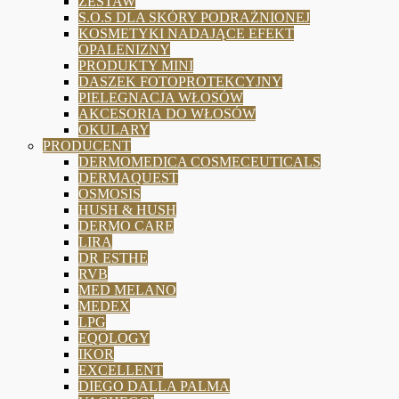
ZESTAW
S.O.S DLA SKÓRY PODRAŻNIONEJ
KOSMETYKI NADAJĄCE EFEKT
OPALENIZNY
PRODUKTY MINI
DASZEK FOTOPROTEKCYJNY
PIELEGNACJA WŁOSÓW
AKCESORIA DO WŁOSÓW
OKULARY
PRODUCENT
DERMOMEDICA COSMECEUTICALS
DERMAQUEST
OSMOSIS
HUSH & HUSH
DERMO CARE
LIRA
DR ESTHE
RVB
MED MELANO
MEDEX
LPG
EQOLOGY
IKOR
EXCELLENT
DIEGO DALLA PALMA