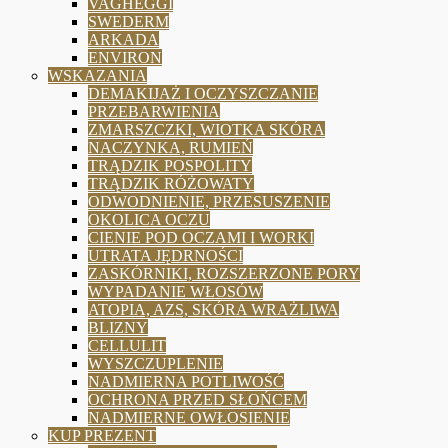
VAGHEGGI
SWEDERM
ARKADA
ENVIRON
WSKAZANIA
DEMAKIJAŻ I OCZYSZCZANIE
PRZEBARWIENIA
ZMARSZCZKI, WIOTKA SKÓRA
NACZYNKA, RUMIEŃ
TRĄDZIK POSPOLITY
TRĄDZIK RÓŻOWATY
ODWODNIENIE, PRZESUSZENIE
OKOLICA OCZU
CIENIE POD OCZAMI I WORKI
UTRATA JĘDRNOŚCI
ZASKÓRNIKI, ROZSZERZONE PORY
WYPADANIE WŁOSÓW
ATOPIA, AZS, SKÓRA WRAŻLIWA
BLIZNY
CELLULIT
WYSZCZUPLENIE
NADMIERNA POTLIWOŚĆ
OCHRONA PRZED SŁOŃCEM
NADMIERNE OWŁOSIENIE
KUP PREZENT