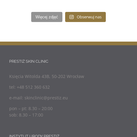
Obserwuj nas
Więcej zdjęć
PRESTIŻ SKIN CLINIC
Księcia Witolda 43B, 50-202 Wrocław
tel: +48 512 360 632
e-mail: skinclinic@prestiz.eu
pon – pt: 8.30 – 20:00
sob: 8.30 – 17:00
INSTYTUT URODY PRESTIŻ