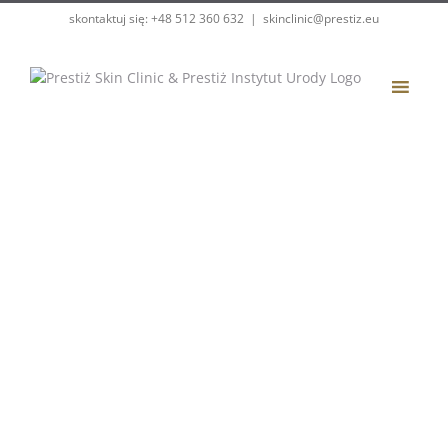
Przejdź
skontaktuj się: +48 512 360 632
|
skinclinic@prestiz.eu
do
zawartości