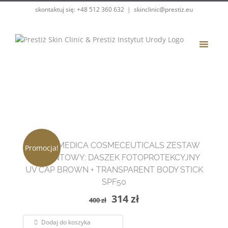
Przejdź
skontaktuj się: +48 512 360 632
|
skinclinic@prestiz.eu
do
zawartości
DERMOMEDICA COSMECEUTICALS ZESTAW
Promocja!
PREZENTOWY: DASZEK FOTOPROTEKCYJNY
UV CAP BROWN + TRANSPARENT BODY STICK
SPF50
Pierwotna
Aktualna
314
zł
400
zł
cena
cena
Dodaj do koszyka
wynosiła:
wynosi: