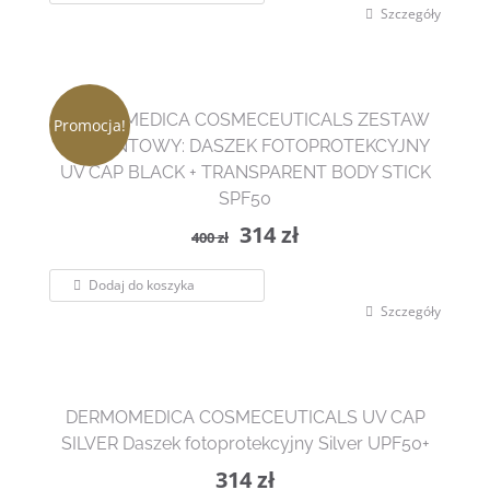
Szczegóły
400 zł.
314 zł.
DERMOMEDICA COSMECEUTICALS ZESTAW
Promocja!
PREZENTOWY: DASZEK FOTOPROTEKCYJNY
UV CAP BLACK + TRANSPARENT BODY STICK
SPF50
Pierwotna
Aktualna
314
zł
400
zł
cena
cena
Dodaj do koszyka
wynosiła:
wynosi:
Szczegóły
400 zł.
314 zł.
DERMOMEDICA COSMECEUTICALS UV CAP
SILVER Daszek fotoprotekcyjny Silver UPF50+
314
zł