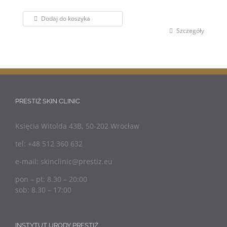
Dodaj do koszyka
Szczegóły
PRESTIŻ SKIN CLINIC
Księcia Witolda 43B, 50-202 Wrocław
tel: +48 512 360 632
e-mail: skinclinic@prestiz.eu
pon – pt: 8.30 – 20:00
sob: 8.30 – 17:00
INSTYTUT URODY PRESTIŻ