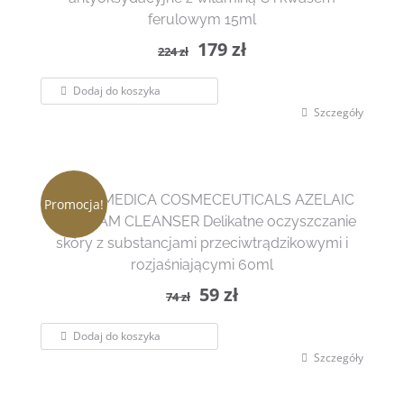
ferulowym 15ml
Pierwotna
Aktualna
179
zł
224
zł
cena
cena
Dodaj do koszyka
wynosiła:
wynosi:
Szczegóły
224 zł.
179 zł.
DERMOMEDICA COSMECEUTICALS AZELAIC
Promocja!
TRX FOAM CLEANSER Delikatne oczyszczanie
skóry z substancjami przeciwtrądzikowymi i
rozjaśniającymi 60ml
Pierwotna
Aktualna
59
zł
74
zł
cena
cena
Dodaj do koszyka
wynosiła:
wynosi:
Szczegóły
74 zł.
59 zł.