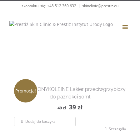
Przejdź
skontaktuj się: +48 512 360 632
|
skinclinic@prestiz.eu
do
zawartości
AKILEINE ONYKOLEINE Lakier przeciwgrzybiczy
Promocja!
do paznokci 10ml
Pierwotna
Aktualna
39
zł
49
zł
cena
cena
Dodaj do koszyka
wynosiła:
wynosi:
Szczegóły
49 zł.
39 zł.